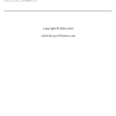
テ
ゴ
リ
ー
Copyright © 2026
Juliet
Juliet
by LyraThemes.com