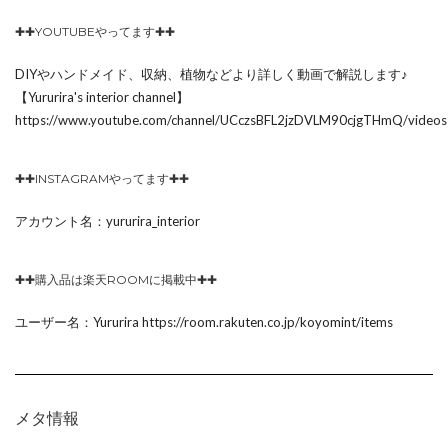
✚✚YOUTUBEやってます✚✚
DIYやハンドメイド、収納、植物などより詳しく動画で解説します♪
【Yururira's interior channel】
https://www.youtube.com/channel/UCczsBFL2jzDVLM90cjgTHmQ/videos
✚✚INSTAGRAMやってます✚✚
アカウント名：yururira_interior
✚✚購入品は楽天ROOMに掲載中✚✚
ユーザー名：Yururira https://room.rakuten.co.jp/koyomint/items
メタ情報