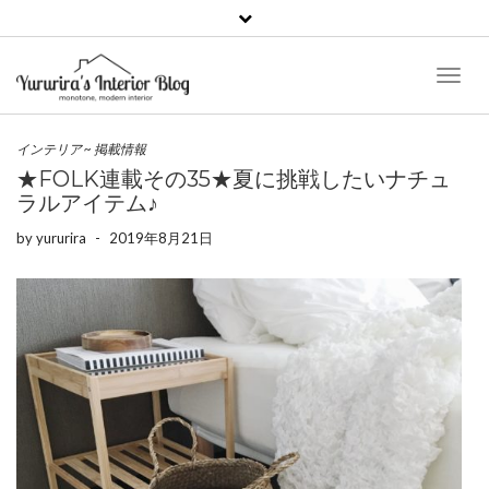
Toggl
Naviga
インテリア
~
掲載情報
★FOLK連載その35★夏に挑戦したいナチュ
ラルアイテム♪
by
yururira
-
2019年8月21日