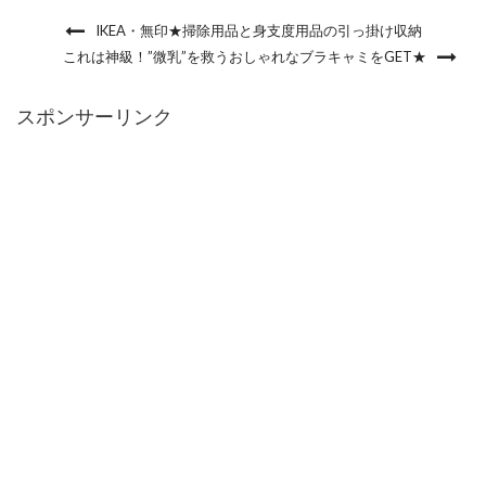
IKEA・無印★掃除用品と身支度用品の引っ掛け収納
これは神級！”微乳”を救うおしゃれなブラキャミをGET★
スポンサーリンク