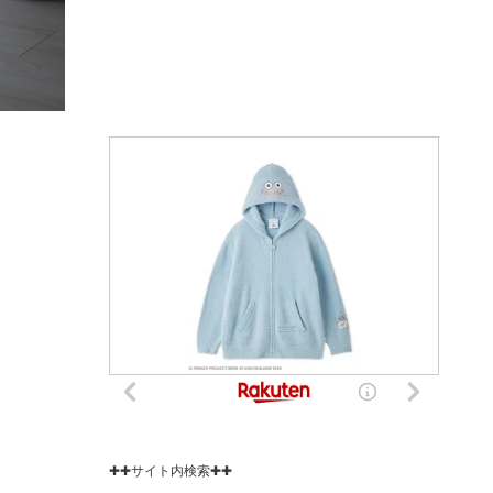
✚✚サイト内検索✚✚