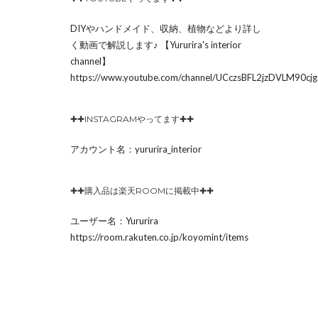
DIYやハンドメイド、収納、植物などより詳し
く動画で解説します♪ 【Yururira's interior
channel】
https://www.youtube.com/channel/UCczsBFL2jzDVLM90c
✚✚INSTAGRAMやってます✚✚
アカウント名：yururira_interior
✚✚購入品は楽天ROOMに掲載中✚✚
ユーザー名：Yururira
https://room.rakuten.co.jp/koyomint/items