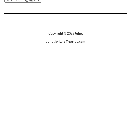
テ
ゴ
リ
ー
Copyright © 2026
Juliet
Juliet
by LyraThemes.com