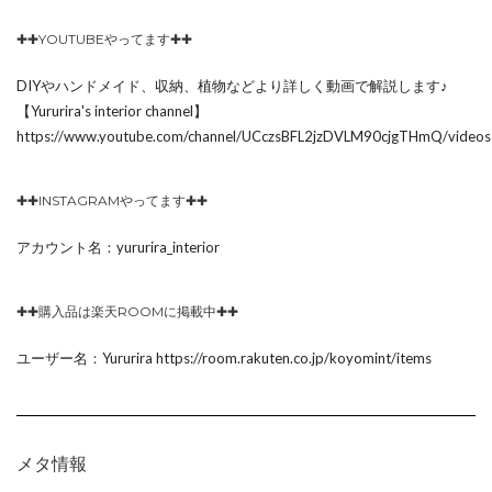
✚✚YOUTUBEやってます✚✚
DIYやハンドメイド、収納、植物などより詳しく動画で解説します♪
【Yururira's interior channel】
https://www.youtube.com/channel/UCczsBFL2jzDVLM90cjgTHmQ/videos
✚✚INSTAGRAMやってます✚✚
アカウント名：yururira_interior
✚✚購入品は楽天ROOMに掲載中✚✚
ユーザー名：Yururira https://room.rakuten.co.jp/koyomint/items
メタ情報