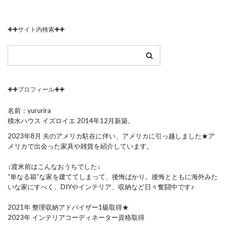
✚✚サイト内検索✚✚
✚✚プロフィール✚✚
名前：yururira
積水ハウス イズロイエ 2014年12月新築。
2023年8月 夫のアメリカ駐在に伴い、アメリカに引っ越しました★ア
メリカで出会った家具や雑貨を紹介しています。
↓渡米前はこんなおうちでした↓
“単なる箱“な家を建ててしまって、後悔ばかり。後悔とともに海外みた
いな家にすべく、DIYやインテリア、収納など日々奮闘中です♪
2021年 整理収納アドバイザー1級取得★
2023年 インテリアコーディネーター資格取得