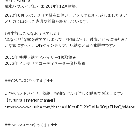
名前：yururira
積水ハウス イズロイエ 2014年12月新築。
2023年8月 夫のアメリカ駐在に伴い、アメリカに引っ越しました★ア
メリカで出会った家具や雑貨を紹介しています。
↓渡米前はこんなおうちでした↓
“単なる箱“な家を建ててしまって、後悔ばかり。後悔とともに海外みた
いな家にすべく、DIYやインテリア、収納など日々奮闘中です♪
2021年 整理収納アドバイザー1級取得★
2023年 インテリアコーディネーター資格取得
✚✚YOUTUBEやってます✚✚
DIYやハンドメイド、収納、植物などより詳しく動画で解説します♪
【Yururira's interior channel】
https://www.youtube.com/channel/UCczsBFL2jzDVLM90cjgTHmQ/videos
✚✚INSTAGRAMやってます✚✚