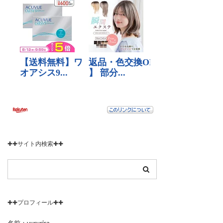
✚✚サイト内検索✚✚
✚✚プロフィール✚✚