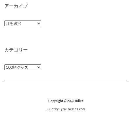
アーカイブ
ア
ー
カ
イ
カテゴリー
ブ
カ
テ
ゴ
リ
ー
Copyright © 2026
Juliet
Juliet
by LyraThemes.com