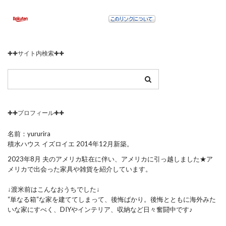
✚✚サイト内検索✚✚
✚✚プロフィール✚✚
名前：yururira
積水ハウス イズロイエ 2014年12月新築。
2023年8月 夫のアメリカ駐在に伴い、アメリカに引っ越しました★ア
メリカで出会った家具や雑貨を紹介しています。
↓渡米前はこんなおうちでした↓
“単なる箱“な家を建ててしまって、後悔ばかり。後悔とともに海外みた
いな家にすべく、DIYやインテリア、収納など日々奮闘中です♪