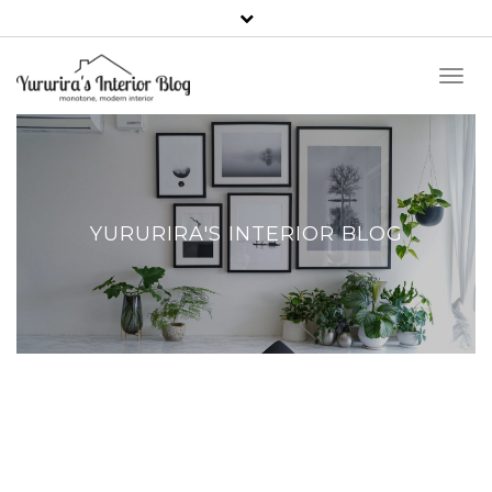
Toggl
Naviga
YURURIRA'S INTERIOR BLOG