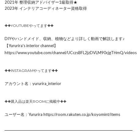
2021年 整理収納アドバイザー1級取得★
2023年 インテリアコーディネーター資格取得
✚✚YOUTUBEやってます✚✚
DIYやハンドメイド、収納、植物などより詳しく動画で解説します♪
【Yururira's interior channel】
https://www.youtube.com/channel/UCczsBFL2jzDVLM90cjgTHmQ/videos
✚✚INSTAGRAMやってます✚✚
アカウント名：yururira_interior
✚✚購入品は楽天ROOMに掲載中✚✚
ユーザー名：Yururira https://room.rakuten.co.jp/koyomint/items