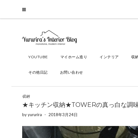
YOUTUBE
マイホーム造り
インテリア
収
その他日記
お問い合わせ
収納
★キッチン収納★TOWERの真っ白な調
by
yururira
-
2018年3月24日