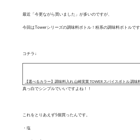
最近「今更ながら買いました」が多いのですが、
今回はTowerシリーズの調味料ボトル！粉系の調味料ボトルで
コチラ↓
【選べるカラー】調味料入れ 山崎実業 TOWER スパイスボトル 調味料ボ
真っ白でシンプルでいいですよね！！
これをとりあえず5個買ったんです。
・塩