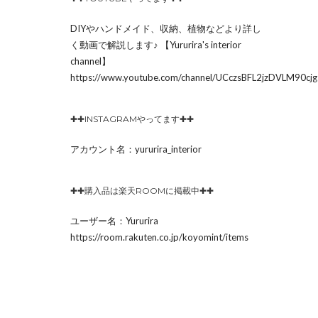
DIYやハンドメイド、収納、植物などより詳し
く動画で解説します♪ 【Yururira's interior
channel】
https://www.youtube.com/channel/UCczsBFL2jzDVLM90c
✚✚INSTAGRAMやってます✚✚
アカウント名：yururira_interior
✚✚購入品は楽天ROOMに掲載中✚✚
ユーザー名：Yururira
https://room.rakuten.co.jp/koyomint/items