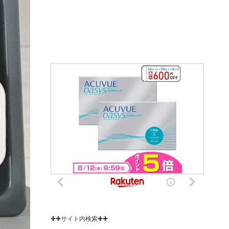
✚✚サイト内検索✚✚