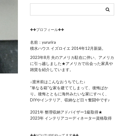
✚✚プロフィール✚✚
名前：yururira
積水ハウス イズロイエ 2014年12月新築。
2023年8月 夫のアメリカ駐在に伴い、アメリカ
に引っ越しました★アメリカで出会った家具や
雑貨を紹介しています。
↓渡米前はこんなおうちでした↓
“単なる箱“な家を建ててしまって、後悔ばか
り。後悔とともに海外みたいな家にすべく、
DIYやインテリア、収納など日々奮闘中です♪
2021年 整理収納アドバイザー1級取得★
2023年 インテリアコーディネーター資格取得
✚✚YOUTUBEやってます✚✚