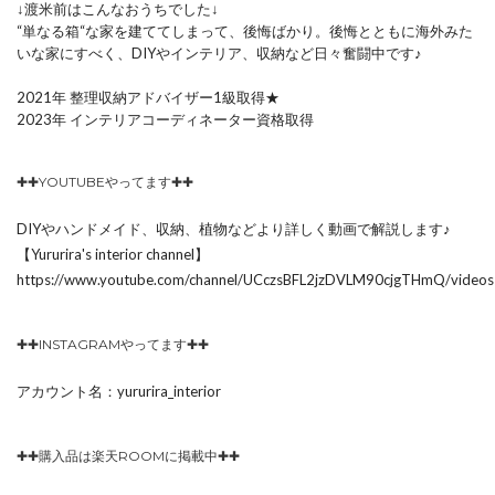
↓渡米前はこんなおうちでした↓
“単なる箱“な家を建ててしまって、後悔ばかり。後悔とともに海外みた
いな家にすべく、DIYやインテリア、収納など日々奮闘中です♪
2021年 整理収納アドバイザー1級取得★
2023年 インテリアコーディネーター資格取得
✚✚YOUTUBEやってます✚✚
DIYやハンドメイド、収納、植物などより詳しく動画で解説します♪
【Yururira's interior channel】
https://www.youtube.com/channel/UCczsBFL2jzDVLM90cjgTHmQ/videos
✚✚INSTAGRAMやってます✚✚
アカウント名：yururira_interior
✚✚購入品は楽天ROOMに掲載中✚✚