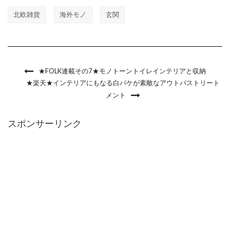
北欧雑貨
海外モノ
玄関
★FOLK連載その7★モノトーントイレインテリアと収納
★楽天★インテリアにもなる白パケが素敵なアウトバストリート
メント
スポンサーリンク