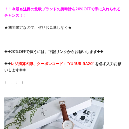
！！今最も注目の北欧ブランドの腕時計を20%OFFで手に入れられる
チャンス！！
★期間限定なので、ぜひお見逃しなく★
✚✚20%OFFで買うには、下記リンクからお願いします✚✚
✚✚
レジ清算の際、クーポンコード：”YURURIRA20″
を必ず入力お願
いします✚✚
↓ ↓ ↓ ↓