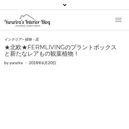
Toggl
Naviga
インテリア
~
植物・花
★北欧★FERMLIVINGのプラントボックス
と新たなレアもの観葉植物！
by
yururira
-
2018年6月20日