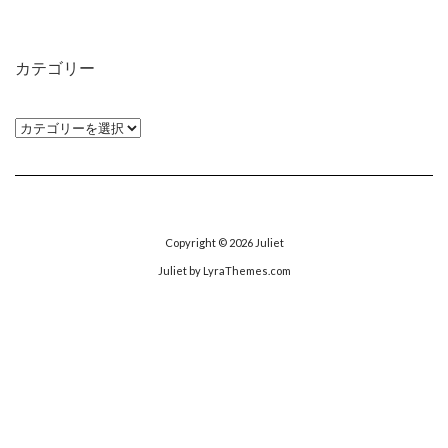
カ
イ
カテゴリー
ブ
カ
テ
ゴ
リ
ー
Copyright © 2026
Juliet
Juliet
by LyraThemes.com