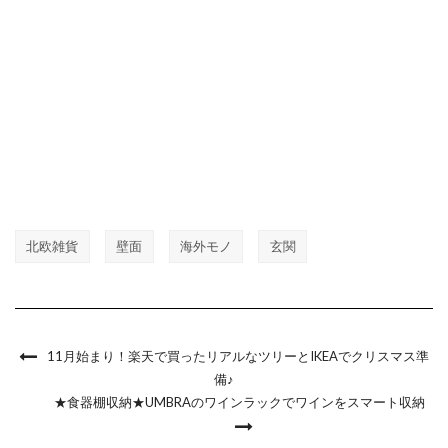
北欧雑貨
壁面
海外モノ
玄関
11月始まり！楽天で買ったリアルなツリーとIKEAでクリスマス準
備♪
★食器棚収納★UMBRAのワインラックでワインをスマート収納