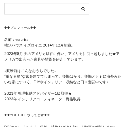
✚✚プロフィール✚✚
名前：yururira
積水ハウス イズロイエ 2014年12月新築。
2023年8月 夫のアメリカ駐在に伴い、アメリカに引っ越しました★ア
メリカで出会った家具や雑貨を紹介しています。
↓渡米前はこんなおうちでした↓
“単なる箱“な家を建ててしまって、後悔ばかり。後悔とともに海外みた
いな家にすべく、DIYやインテリア、収納など日々奮闘中です♪
2021年 整理収納アドバイザー1級取得★
2023年 インテリアコーディネーター資格取得
✚✚YOUTUBEやってます✚✚
DIYやハンドメイド、収納、植物などより詳しく動画で解説します♪