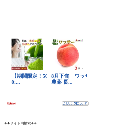
✚✚サイト内検索✚✚