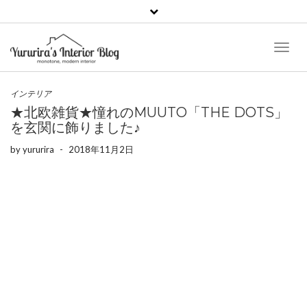
Toggl
Naviga
インテリア
★北欧雑貨★憧れのMUUTO「THE DOTS」
を玄関に飾りました♪
by
yururira
-
2018年11月2日