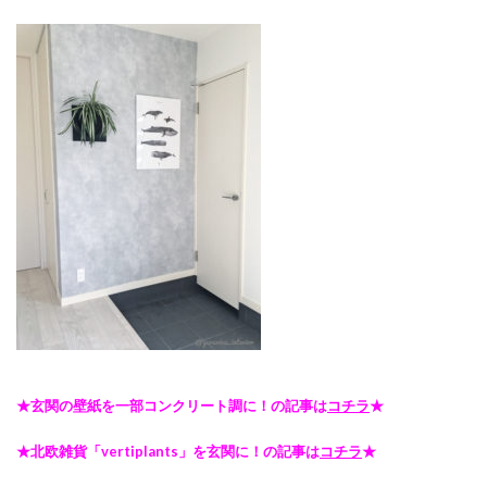
★玄関の壁紙を一部コンクリート調に！の記事は
コチラ
★
★北欧雑貨「vertiplants」を玄関に！の記事は
コチラ
★