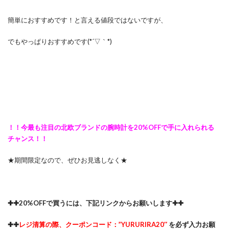
簡単におすすめです！と言える値段ではないですが、
でもやっぱりおすすめです(*´▽｀*)
！！今最も注目の北欧ブランドの腕時計を20%OFFで手に入れられる
チャンス！！
★期間限定なので、ぜひお見逃しなく★
✚✚20%OFFで買うには、下記リンクからお願いします✚✚
✚✚
レジ清算の際、クーポンコード：”YURURIRA20″
を必ず入力お願