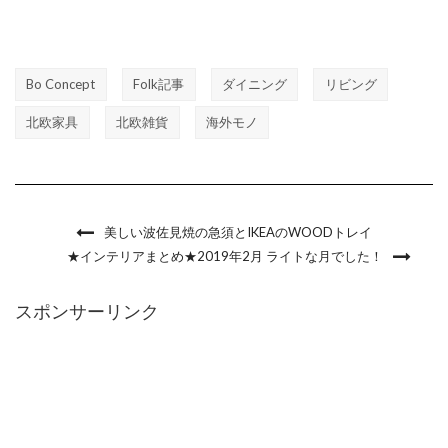
Bo Concept
Folk記事
ダイニング
リビング
北欧家具
北欧雑貨
海外モノ
美しい波佐見焼の急須とIKEAのWOODトレイ
★インテリアまとめ★2019年2月 ライトな月でした！
スポンサーリンク