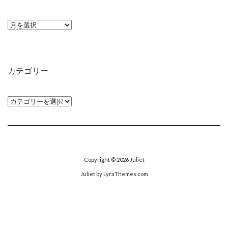
ア
ー
カ
イ
カテゴリー
ブ
カ
テ
ゴ
リ
ー
Copyright © 2026
Juliet
Juliet
by LyraThemes.com