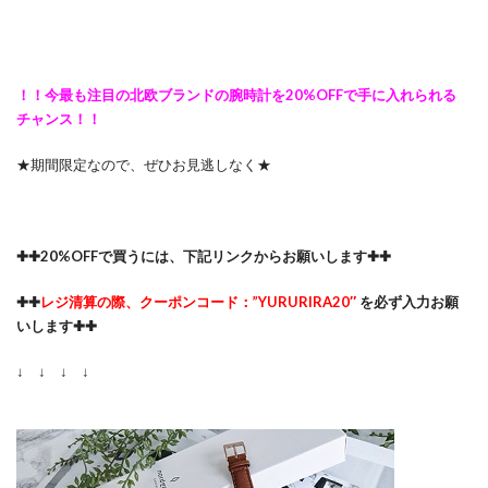
！！今最も注目の北欧ブランドの腕時計を20%OFFで手に入れられる
チャンス！！
★期間限定なので、ぜひお見逃しなく★
✚✚20%OFFで買うには、下記リンクからお願いします✚✚
✚✚
レジ清算の際、クーポンコード：”YURURIRA20″
を必ず入力お願
いします✚✚
↓ ↓ ↓ ↓