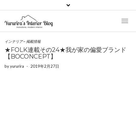
Toggl
Naviga
インテリア
~
掲載情報
★FOLK連載その24★我が家の偏愛ブランド
【BOCONCEPT】
by
yururira
-
2019年2月27日