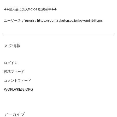
✚✚購入品は楽天ROOMに掲載中✚✚
ユーザー名：Yururira https://room.rakuten.co.jp/koyomint/items
メタ情報
ログイン
投稿フィード
コメントフィード
WORDPRESS.ORG
アーカイブ