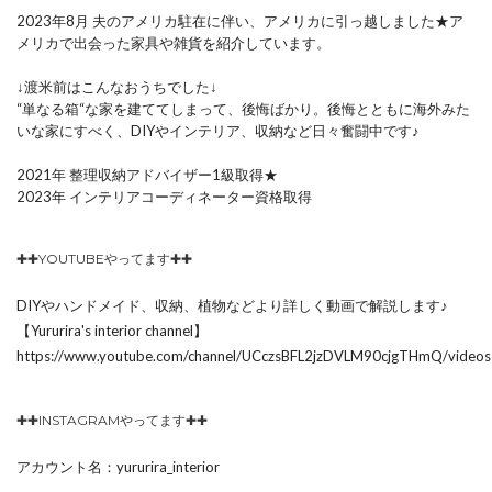
2023年8月 夫のアメリカ駐在に伴い、アメリカに引っ越しました★ア
メリカで出会った家具や雑貨を紹介しています。
↓渡米前はこんなおうちでした↓
“単なる箱“な家を建ててしまって、後悔ばかり。後悔とともに海外みた
いな家にすべく、DIYやインテリア、収納など日々奮闘中です♪
2021年 整理収納アドバイザー1級取得★
2023年 インテリアコーディネーター資格取得
✚✚YOUTUBEやってます✚✚
DIYやハンドメイド、収納、植物などより詳しく動画で解説します♪
【Yururira's interior channel】
https://www.youtube.com/channel/UCczsBFL2jzDVLM90cjgTHmQ/videos
✚✚INSTAGRAMやってます✚✚
アカウント名：yururira_interior