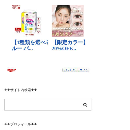
✚✚サイト内検索✚✚
✚✚プロフィール✚✚