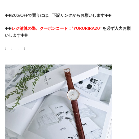
✚✚20%OFFで買うには、下記リンクからお願いします✚✚
✚✚
レジ清算の際、クーポンコード：”YURURIRA20″
を必ず入力お願
いします✚✚
↓ ↓ ↓ ↓