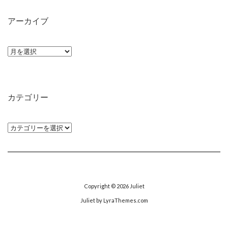
アーカイブ
ア
ー
カ
イ
カテゴリー
ブ
カ
テ
ゴ
リ
ー
Copyright © 2026
Juliet
Juliet
by LyraThemes.com