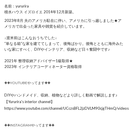
名前：yururira
積水ハウス イズロイエ 2014年12月新築。
2023年8月 夫のアメリカ駐在に伴い、アメリカに引っ越しました★ア
メリカで出会った家具や雑貨を紹介しています。
↓渡米前はこんなおうちでした↓
“単なる箱“な家を建ててしまって、後悔ばかり。後悔とともに海外みた
いな家にすべく、DIYやインテリア、収納など日々奮闘中です♪
2021年 整理収納アドバイザー1級取得★
2023年 インテリアコーディネーター資格取得
✚✚YOUTUBEやってます✚✚
DIYやハンドメイド、収納、植物などより詳しく動画で解説します♪
【Yururira's interior channel】
https://www.youtube.com/channel/UCczsBFL2jzDVLM90cjgTHmQ/videos
✚✚INSTAGRAMやってます✚✚