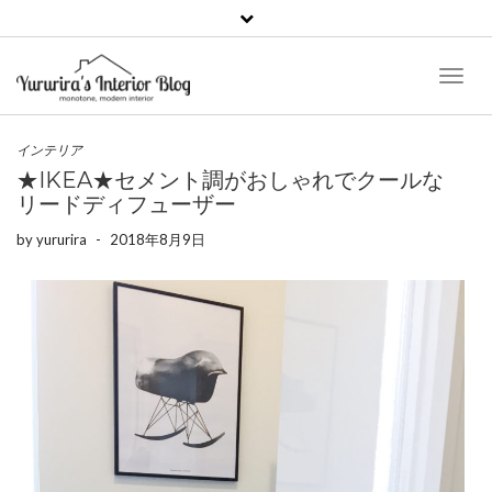
Toggl
Naviga
インテリア
★IKEA★セメント調がおしゃれでクールな
リードディフューザー
by
yururira
-
2018年8月9日