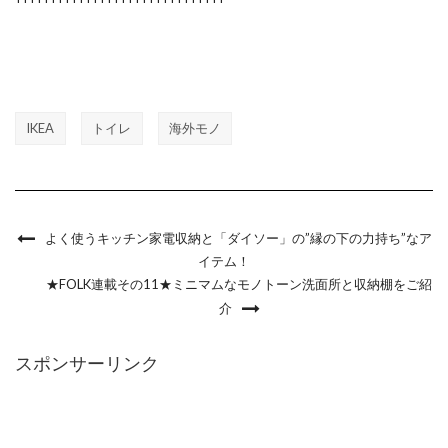
IKEA
トイレ
海外モノ
よく使うキッチン家電収納と「ダイソー」の”縁の下の力持ち”なア
イテム！
★FOLK連載その11★ミニマムなモノトーン洗面所と収納棚をご紹
介
スポンサーリンク