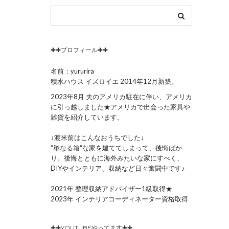
✚✚プロフィール✚✚
名前：yururira
積水ハウス イズロイエ 2014年12月新築。
2023年8月 夫のアメリカ駐在に伴い、アメリカ
に引っ越しました★アメリカで出会った家具や
雑貨を紹介しています。
↓渡米前はこんなおうちでした↓
“単なる箱“な家を建ててしまって、後悔ばか
り。後悔とともに海外みたいな家にすべく、
DIYやインテリア、収納など日々奮闘中です♪
2021年 整理収納アドバイザー1級取得★
2023年 インテリアコーディネーター資格取得
✚✚YOUTUBEやってます✚✚