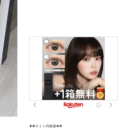
✚✚サイト内検索✚✚