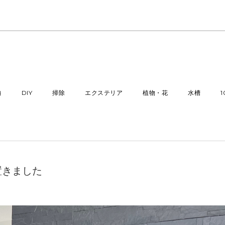
納
DIY
掃除
エクステリア
植物・花
水槽
置きました