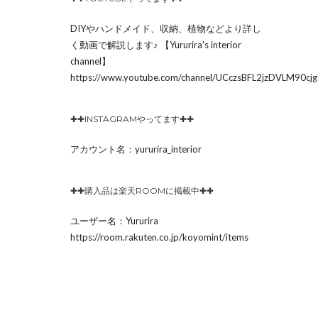
DIYやハンドメイド、収納、植物などより詳し
く動画で解説します♪ 【Yururira's interior
channel】
https://www.youtube.com/channel/UCczsBFL2jzDVLM90c
✚✚INSTAGRAMやってます✚✚
アカウント名：yururira_interior
✚✚購入品は楽天ROOMに掲載中✚✚
ユーザー名：Yururira
https://room.rakuten.co.jp/koyomint/items