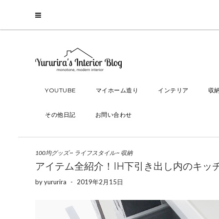
YOUTUBE
マイホーム造り
インテリア
収
その他日記
お問い合わせ
100均グッズ
~
ライフスタイル
~
収納
アイテム全紹介！IH下引き出し内のキッ
by
yururira
-
2019年2月15日