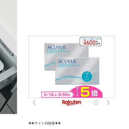
✚✚サイト内検索✚✚