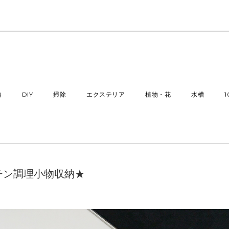
納
DIY
掃除
エクステリア
植物・花
水槽
チン調理小物収納★