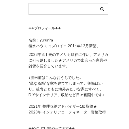
✚✚プロフィール✚✚
名前：yururira
積水ハウス イズロイエ 2014年12月新築。
2023年8月 夫のアメリカ駐在に伴い、アメリカ
に引っ越しました★アメリカで出会った家具や
雑貨を紹介しています。
↓渡米前はこんなおうちでした↓
“単なる箱“な家を建ててしまって、後悔ばか
り。後悔とともに海外みたいな家にすべく、
DIYやインテリア、収納など日々奮闘中です♪
2021年 整理収納アドバイザー1級取得★
2023年 インテリアコーディネーター資格取得
✚✚YOUTUBEやってます✚✚