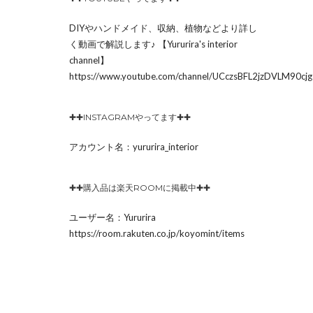
DIYやハンドメイド、収納、植物などより詳し
く動画で解説します♪ 【Yururira's interior
channel】
https://www.youtube.com/channel/UCczsBFL2jzDVLM90c
✚✚INSTAGRAMやってます✚✚
アカウント名：yururira_interior
✚✚購入品は楽天ROOMに掲載中✚✚
ユーザー名：Yururira
https://room.rakuten.co.jp/koyomint/items