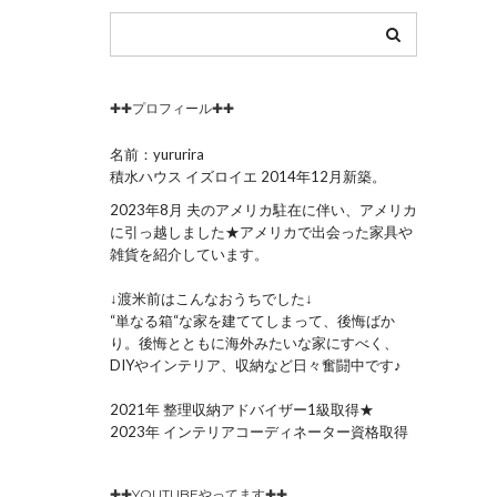
✚✚プロフィール✚✚
名前：yururira
積水ハウス イズロイエ 2014年12月新築。
2023年8月 夫のアメリカ駐在に伴い、アメリカ
に引っ越しました★アメリカで出会った家具や
雑貨を紹介しています。
↓渡米前はこんなおうちでした↓
“単なる箱“な家を建ててしまって、後悔ばか
り。後悔とともに海外みたいな家にすべく、
DIYやインテリア、収納など日々奮闘中です♪
2021年 整理収納アドバイザー1級取得★
2023年 インテリアコーディネーター資格取得
✚✚YOUTUBEやってます✚✚