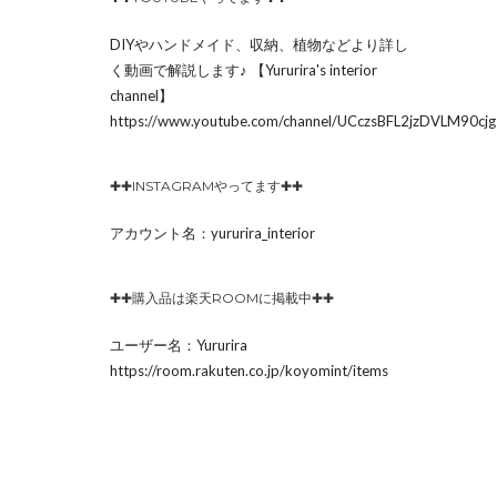
DIYやハンドメイド、収納、植物などより詳し
く動画で解説します♪ 【Yururira's interior
channel】
https://www.youtube.com/channel/UCczsBFL2jzDVLM90c
✚✚INSTAGRAMやってます✚✚
アカウント名：yururira_interior
✚✚購入品は楽天ROOMに掲載中✚✚
ユーザー名：Yururira
https://room.rakuten.co.jp/koyomint/items