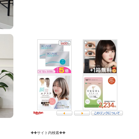
✚✚サイト内検索✚✚