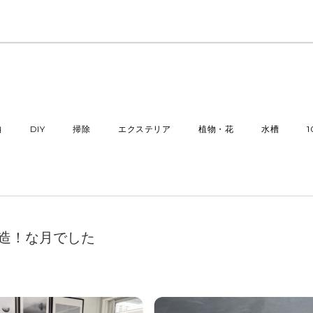
納
DIY
掃除
エクステリア
植物・花
水槽
改造！な月でした