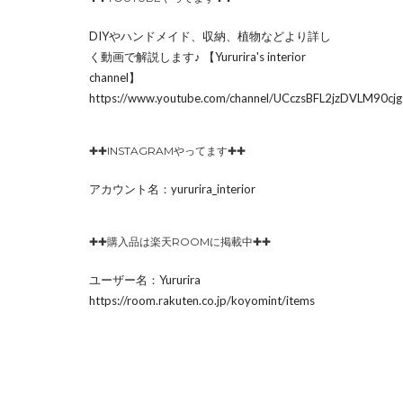
DIYやハンドメイド、収納、植物などより詳し
く動画で解説します♪ 【Yururira's interior
channel】
https://www.youtube.com/channel/UCczsBFL2jzDVLM90c
✚✚INSTAGRAMやってます✚✚
アカウント名：yururira_interior
✚✚購入品は楽天ROOMに掲載中✚✚
ユーザー名：Yururira
https://room.rakuten.co.jp/koyomint/items