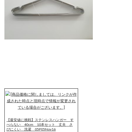
【最安値に挑戦】ステンレスハンガー す
べらない 40cm 10本セット 丈夫 さ
びにくい 洗濯 05P05Nov16