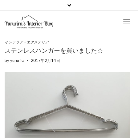
Toggl
Naviga
インテリア
~
エクステリア
ステンレスハンガーを買いました☆
by
yururira
-
2017年2月14日