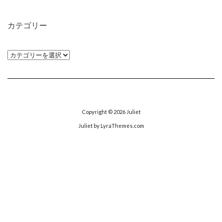
カ
イ
カテゴリー
ブ
カ
テ
ゴ
リ
ー
Copyright © 2026
Juliet
Juliet
by LyraThemes.com