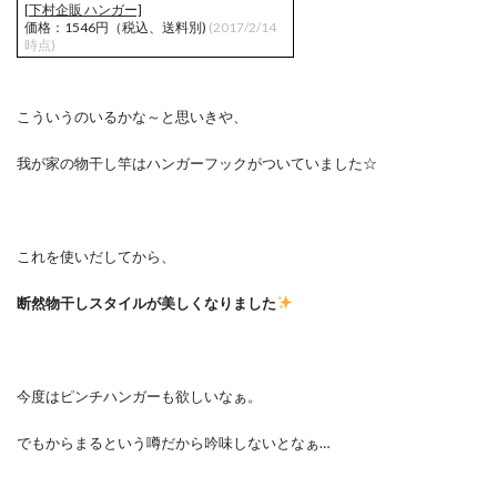
[下村企販 ハンガー]
価格：1546円（税込、送料別)
(2017/2/14
時点)
こういうのいるかな～と思いきや、
我が家の物干し竿はハンガーフックがついていました☆
これを使いだしてから、
断然物干しスタイルが美しくなりました
今度はピンチハンガーも欲しいなぁ。
でもからまるという噂だから吟味しないとなぁ…