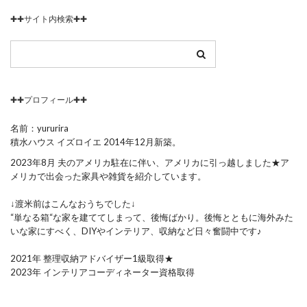
✚✚サイト内検索✚✚
✚✚プロフィール✚✚
名前：yururira
積水ハウス イズロイエ 2014年12月新築。
2023年8月 夫のアメリカ駐在に伴い、アメリカに引っ越しました★ア
メリカで出会った家具や雑貨を紹介しています。
↓渡米前はこんなおうちでした↓
“単なる箱“な家を建ててしまって、後悔ばかり。後悔とともに海外みた
いな家にすべく、DIYやインテリア、収納など日々奮闘中です♪
2021年 整理収納アドバイザー1級取得★
2023年 インテリアコーディネーター資格取得