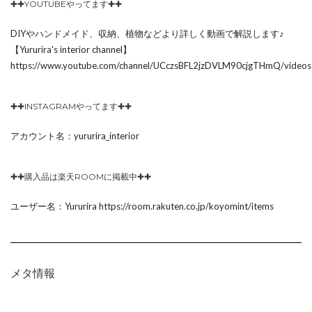
✚✚YOUTUBEやってます✚✚
DIYやハンドメイド、収納、植物などより詳しく動画で解説します♪
【Yururira's interior channel】
https://www.youtube.com/channel/UCczsBFL2jzDVLM90cjgTHmQ/videos
✚✚INSTAGRAMやってます✚✚
アカウント名：yururira_interior
✚✚購入品は楽天ROOMに掲載中✚✚
ユーザー名：Yururira https://room.rakuten.co.jp/koyomint/items
メタ情報