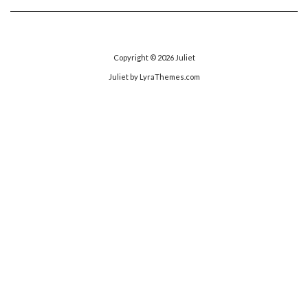
ゴ
リ
ー
Copyright © 2026
Juliet
Juliet
by LyraThemes.com