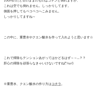
100均のだと空のままのものはコテンと倒れますが、
これは空でも倒れません。しっかりしてます。
側面を押してもペコペコへこみません。
しっかりしてますね～
この中に、重曹水やクエン酸水を作って入れようと思います☆
これで掃除もテンションあがってはかどるはず～～…？？
肝心の掃除を頑張らなきゃいけないですね(*ﾉωﾉ)
※重曹水、クエン酸水の作り方は
コチラ
。