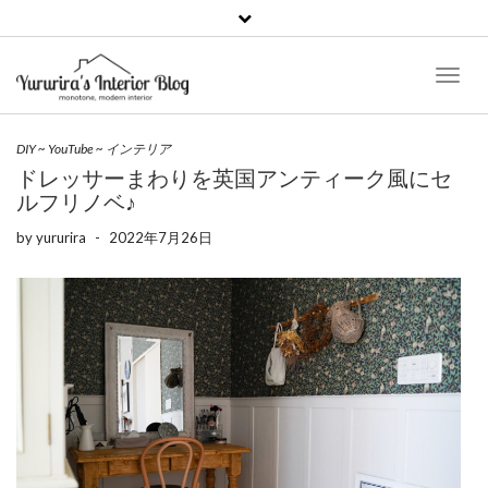
Toggl
Naviga
DIY
~
YouTube
~
インテリア
ドレッサーまわりを英国アンティーク風にセ
ルフリノベ♪
by
yururira
-
2022年7月26日