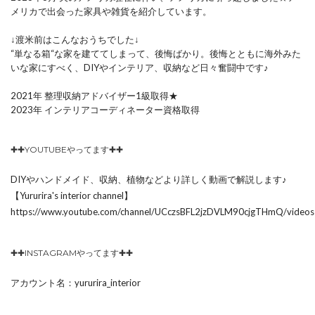
メリカで出会った家具や雑貨を紹介しています。
↓渡米前はこんなおうちでした↓
“単なる箱“な家を建ててしまって、後悔ばかり。後悔とともに海外みた
いな家にすべく、DIYやインテリア、収納など日々奮闘中です♪
2021年 整理収納アドバイザー1級取得★
2023年 インテリアコーディネーター資格取得
✚✚YOUTUBEやってます✚✚
DIYやハンドメイド、収納、植物などより詳しく動画で解説します♪
【Yururira's interior channel】
https://www.youtube.com/channel/UCczsBFL2jzDVLM90cjgTHmQ/videos
✚✚INSTAGRAMやってます✚✚
アカウント名：yururira_interior