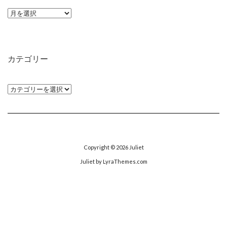
ア
ー
カ
イ
カテゴリー
ブ
カ
テ
ゴ
リ
ー
Copyright © 2026
Juliet
Juliet
by LyraThemes.com