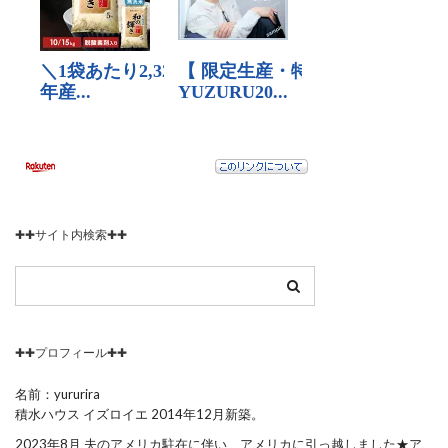
✚✚サイト内検索✚✚
✚✚プロフィール✚✚
名前：yururira
積水ハウス イズロイエ 2014年12月新築。
2023年8月 夫のアメリカ駐在に伴い、アメリカに引っ越しました★ア