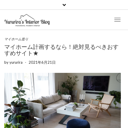
Toggl
Naviga
マイホーム造り
マイホーム計画するなら！絶対見るべきおす
すめサイト★
by
yururira
-
2021年6月21日