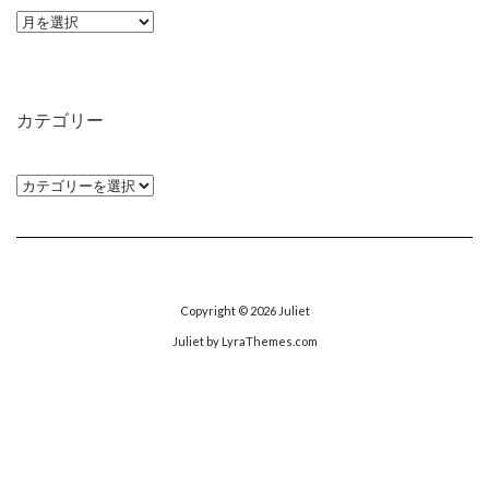
ア
ー
カ
イ
カテゴリー
ブ
カ
テ
ゴ
リ
ー
Copyright © 2026
Juliet
Juliet
by LyraThemes.com