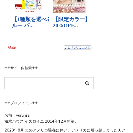
✚✚サイト内検索✚✚
✚✚プロフィール✚✚
名前：yururira
積水ハウス イズロイエ 2014年12月新築。
2023年8月 夫のアメリカ駐在に伴い、アメリカに引っ越しました★ア