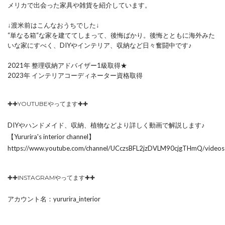
メリカで出会った家具や雑貨を紹介しています。
↓渡米前はこんなおうちでした↓
“単なる箱“な家を建ててしまって、後悔ばかり。後悔とともに海外みた
いな家にすべく、DIYやインテリア、収納など日々奮闘中です♪
2021年 整理収納アドバイザー1級取得★
2023年 インテリアコーディネーター資格取得
✚✚YOUTUBEやってます✚✚
DIYやハンドメイド、収納、植物などより詳しく動画で解説します♪
【Yururira's interior channel】
https://www.youtube.com/channel/UCczsBFL2jzDVLM90cjgTHmQ/videos
✚✚INSTAGRAMやってます✚✚
アカウント名：yururira_interior