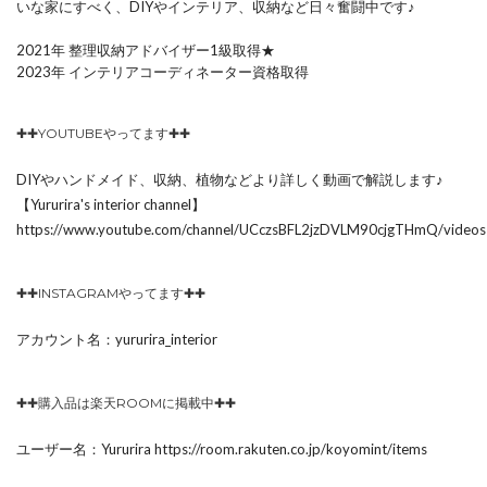
いな家にすべく、DIYやインテリア、収納など日々奮闘中です♪
2021年 整理収納アドバイザー1級取得★
2023年 インテリアコーディネーター資格取得
✚✚YOUTUBEやってます✚✚
DIYやハンドメイド、収納、植物などより詳しく動画で解説します♪
【Yururira's interior channel】
https://www.youtube.com/channel/UCczsBFL2jzDVLM90cjgTHmQ/videos
✚✚INSTAGRAMやってます✚✚
アカウント名：yururira_interior
✚✚購入品は楽天ROOMに掲載中✚✚
ユーザー名：Yururira https://room.rakuten.co.jp/koyomint/items