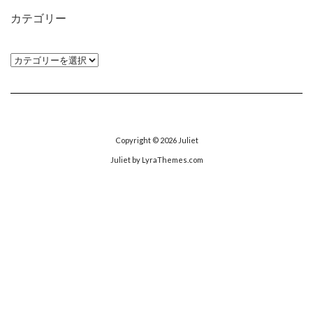
イ
カテゴリー
ブ
カ
テ
ゴ
リ
ー
Copyright © 2026
Juliet
Juliet
by LyraThemes.com