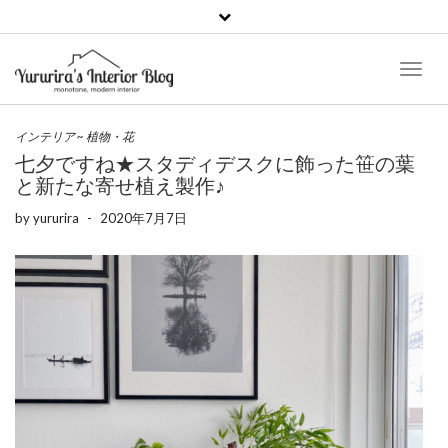
Toggl
Naviga
インテリア
~
植物・花
七夕ですね★スタディデスクに飾った笹の葉
と新たな寄せ植え製作♪
by
yururira
-
2020年7月7日