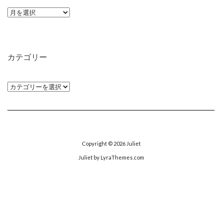
ア
ー
カ
イ
カテゴリー
ブ
カ
テ
ゴ
リ
ー
Copyright © 2026
Juliet
Juliet
by LyraThemes.com