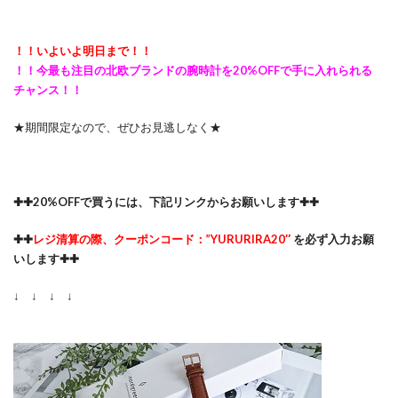
！！いよいよ明日まで！！
！！今最も注目の北欧ブランドの腕時計を20%OFFで手に入れられる
チャンス！！
★期間限定なので、ぜひお見逃しなく★
✚✚20%OFFで買うには、下記リンクからお願いします✚✚
✚✚
レジ清算の際、クーポンコード：”YURURIRA20″
を必ず入力お願
いします✚✚
↓ ↓ ↓ ↓