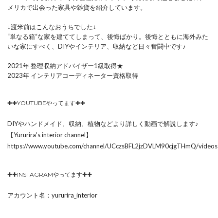
メリカで出会った家具や雑貨を紹介しています。
↓渡米前はこんなおうちでした↓
“単なる箱“な家を建ててしまって、後悔ばかり。後悔とともに海外みた
いな家にすべく、DIYやインテリア、収納など日々奮闘中です♪
2021年 整理収納アドバイザー1級取得★
2023年 インテリアコーディネーター資格取得
✚✚YOUTUBEやってます✚✚
DIYやハンドメイド、収納、植物などより詳しく動画で解説します♪
【Yururira's interior channel】
https://www.youtube.com/channel/UCczsBFL2jzDVLM90cjgTHmQ/videos
✚✚INSTAGRAMやってます✚✚
アカウント名：yururira_interior