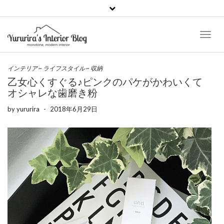
Toggl
Naviga
インテリア
~
ライフスタイル
~
収納
乙女心くすぐる♪ピンクのパケがかわいくて
オシャレな歯磨き粉
by
yururira
-
2018年6月29日