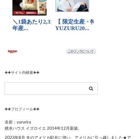
✚✚サイト内検索✚✚
✚✚プロフィール✚✚
名前：yururira
積水ハウス イズロイエ 2014年12月新築。
2023年8月 夫のアメリカ駐在に伴い、アメリカに引っ越しました★ア