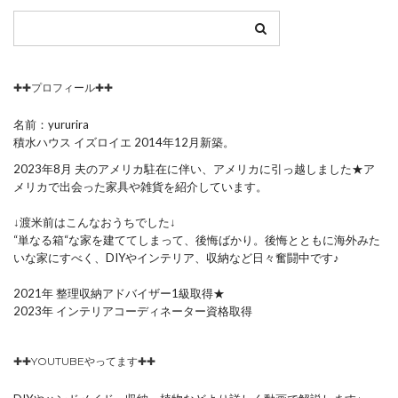
✚✚プロフィール✚✚
名前：yururira
積水ハウス イズロイエ 2014年12月新築。
2023年8月 夫のアメリカ駐在に伴い、アメリカに引っ越しました★ア
メリカで出会った家具や雑貨を紹介しています。
↓渡米前はこんなおうちでした↓
“単なる箱“な家を建ててしまって、後悔ばかり。後悔とともに海外みた
いな家にすべく、DIYやインテリア、収納など日々奮闘中です♪
2021年 整理収納アドバイザー1級取得★
2023年 インテリアコーディネーター資格取得
✚✚YOUTUBEやってます✚✚