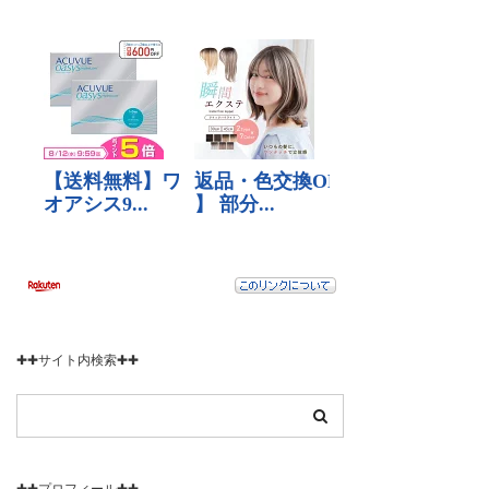
✚✚サイト内検索✚✚
✚✚プロフィール✚✚