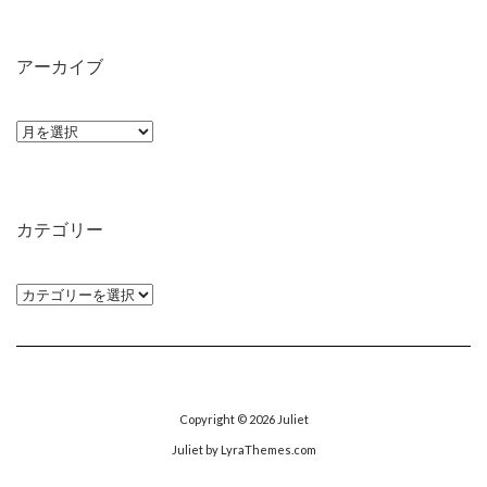
アーカイブ
ア
ー
カ
イ
カテゴリー
ブ
カ
テ
ゴ
リ
ー
Copyright © 2026
Juliet
Juliet
by LyraThemes.com