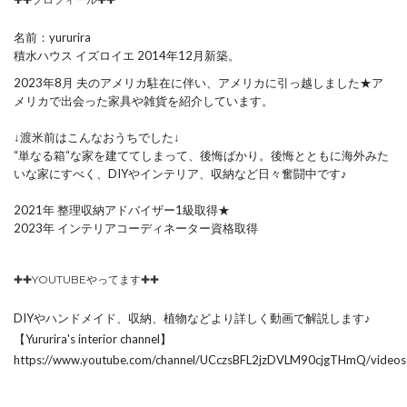
名前：yururira
積水ハウス イズロイエ 2014年12月新築。
2023年8月 夫のアメリカ駐在に伴い、アメリカに引っ越しました★ア
メリカで出会った家具や雑貨を紹介しています。
↓渡米前はこんなおうちでした↓
“単なる箱“な家を建ててしまって、後悔ばかり。後悔とともに海外みた
いな家にすべく、DIYやインテリア、収納など日々奮闘中です♪
2021年 整理収納アドバイザー1級取得★
2023年 インテリアコーディネーター資格取得
✚✚YOUTUBEやってます✚✚
DIYやハンドメイド、収納、植物などより詳しく動画で解説します♪
【Yururira's interior channel】
https://www.youtube.com/channel/UCczsBFL2jzDVLM90cjgTHmQ/videos