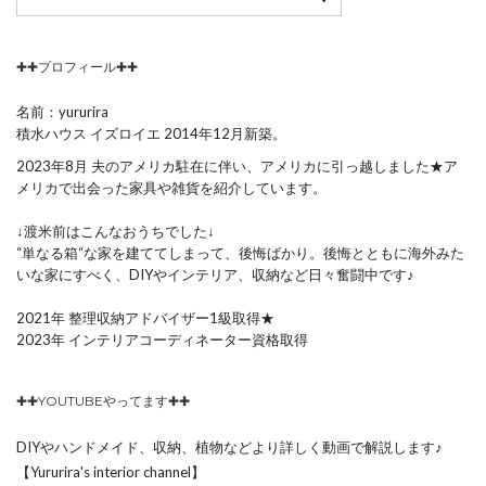
✚✚プロフィール✚✚
名前：yururira
積水ハウス イズロイエ 2014年12月新築。
2023年8月 夫のアメリカ駐在に伴い、アメリカに引っ越しました★ア
メリカで出会った家具や雑貨を紹介しています。
↓渡米前はこんなおうちでした↓
“単なる箱“な家を建ててしまって、後悔ばかり。後悔とともに海外みた
いな家にすべく、DIYやインテリア、収納など日々奮闘中です♪
2021年 整理収納アドバイザー1級取得★
2023年 インテリアコーディネーター資格取得
✚✚YOUTUBEやってます✚✚
DIYやハンドメイド、収納、植物などより詳しく動画で解説します♪
【Yururira's interior channel】