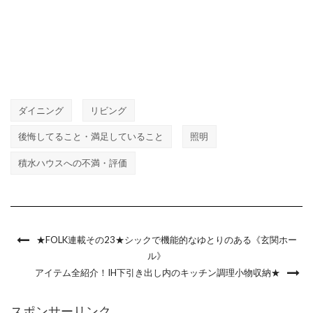
ダイニング
リビング
後悔してること・満足していること
照明
積水ハウスへの不満・評価
★FOLK連載その23★シックで機能的なゆとりのある《玄関ホー
ル》
アイテム全紹介！IH下引き出し内のキッチン調理小物収納★
スポンサーリンク