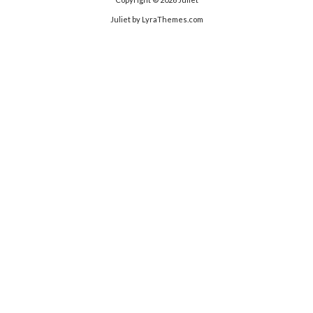
Juliet
by LyraThemes.com