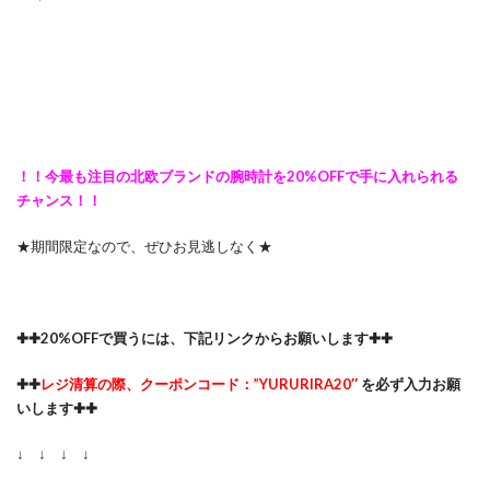
！！今最も注目の北欧ブランドの腕時計を20%OFFで手に入れられる
チャンス！！
★期間限定なので、ぜひお見逃しなく★
✚✚20%OFFで買うには、下記リンクからお願いします✚✚
✚✚
レジ清算の際、クーポンコード：”YURURIRA20″
を必ず入力お願
いします✚✚
↓ ↓ ↓ ↓