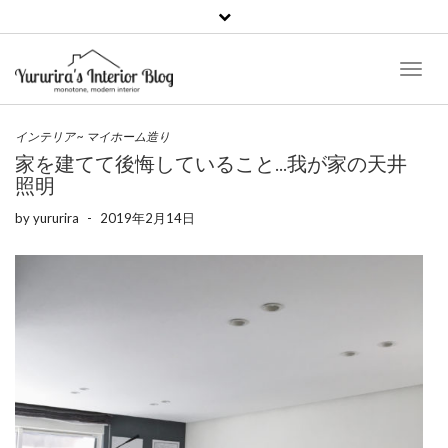
Toggl
Naviga
インテリア
~
マイホーム造り
家を建てて後悔していること…我が家の天井
照明
by
yururira
-
2019年2月14日