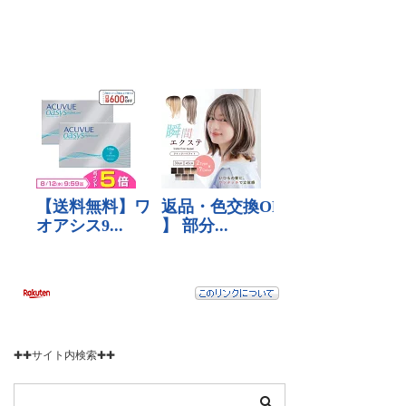
✚✚サイト内検索✚✚