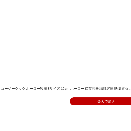
コージークック ホーロー容器 Sサイズ 12cm ホーロー 保存容器 琺瑯容器 琺瑯 直火
楽天で購入