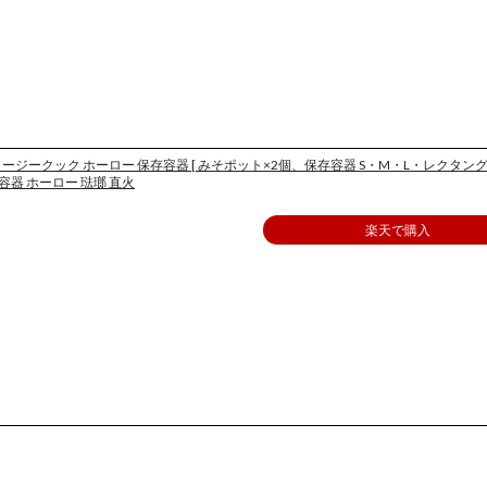
ージークック ホーロー 保存容器 [ みそポット×2個、保存容器 S・M・L・レクタング
瑯容器 ホーロー 琺瑯 直火
楽天で購入