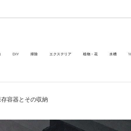
納
DIY
掃除
エクステリア
植物・花
水槽
保存容器とその収納