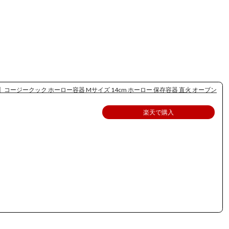
】コージークック ホーロー容器 Mサイズ 14cm ホーロー 保存容器 直火 オーブン
楽天で購入