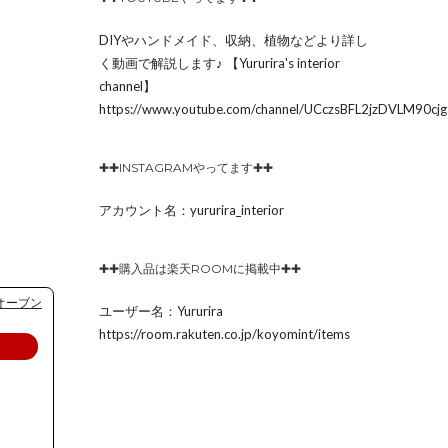
DIYやハンドメイド、収納、植物などより詳し
く動画で解説します♪ 【Yururira's interior
channel】
https://www.youtube.com/channel/UCczsBFL2jzDVLM90c
✚✚INSTAGRAMやってます✚✚
アカウント名：yururira_interior
✚✚購入品は楽天ROOMに掲載中✚✚
 オーブン
ユーザー名：Yururira
https://room.rakuten.co.jp/koyomint/items