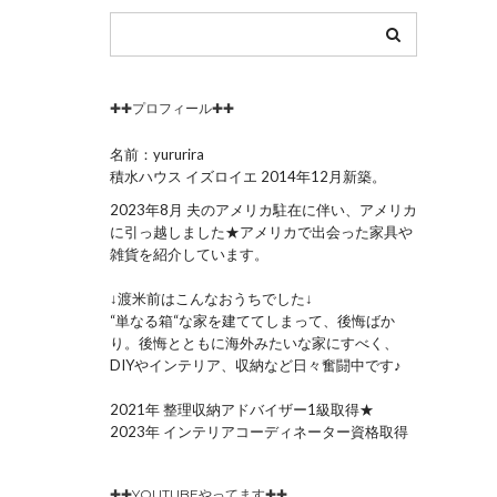
✚✚プロフィール✚✚
名前：yururira
積水ハウス イズロイエ 2014年12月新築。
2023年8月 夫のアメリカ駐在に伴い、アメリカ
に引っ越しました★アメリカで出会った家具や
雑貨を紹介しています。
↓渡米前はこんなおうちでした↓
“単なる箱“な家を建ててしまって、後悔ばか
り。後悔とともに海外みたいな家にすべく、
DIYやインテリア、収納など日々奮闘中です♪
2021年 整理収納アドバイザー1級取得★
2023年 インテリアコーディネーター資格取得
✚✚YOUTUBEやってます✚✚