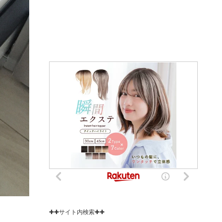
✚✚サイト内検索✚✚