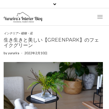
Toggl
Naviga
インテリア
~
植物・花
生き生きと美しい【GREENPARK】のフェ
イクグリーン
by
yururira
-
2022年2月10日