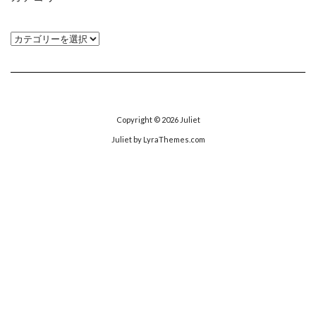
カ
テ
ゴ
リ
ー
Copyright © 2026
Juliet
Juliet
by LyraThemes.com