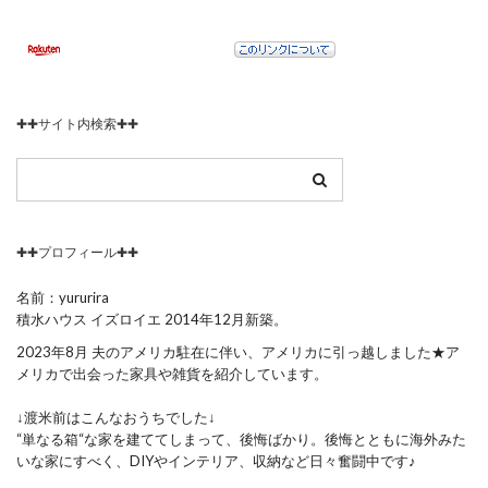
✚✚サイト内検索✚✚
✚✚プロフィール✚✚
名前：yururira
積水ハウス イズロイエ 2014年12月新築。
2023年8月 夫のアメリカ駐在に伴い、アメリカに引っ越しました★ア
メリカで出会った家具や雑貨を紹介しています。
↓渡米前はこんなおうちでした↓
“単なる箱“な家を建ててしまって、後悔ばかり。後悔とともに海外みた
いな家にすべく、DIYやインテリア、収納など日々奮闘中です♪