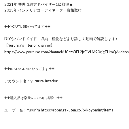
2021年 整理収納アドバイザー1級取得★
2023年 インテリアコーディネーター資格取得
✚✚YOUTUBEやってます✚✚
DIYやハンドメイド、収納、植物などより詳しく動画で解説します♪
【Yururira's interior channel】
https://www.youtube.com/channel/UCczsBFL2jzDVLM90cjgTHmQ/videos
✚✚INSTAGRAMやってます✚✚
アカウント名：yururira_interior
✚✚購入品は楽天ROOMに掲載中✚✚
ユーザー名：Yururira https://room.rakuten.co.jp/koyomint/items