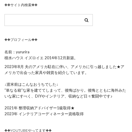
✚✚サイト内検索✚✚
✚✚プロフィール✚✚
名前：yururira
積水ハウス イズロイエ 2014年12月新築。
2023年8月 夫のアメリカ駐在に伴い、アメリカに引っ越しました★ア
メリカで出会った家具や雑貨を紹介しています。
↓渡米前はこんなおうちでした↓
“単なる箱“な家を建ててしまって、後悔ばかり。後悔とともに海外みた
いな家にすべく、DIYやインテリア、収納など日々奮闘中です♪
2021年 整理収納アドバイザー1級取得★
2023年 インテリアコーディネーター資格取得
✚✚YOUTUBEやってます✚✚