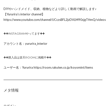
DIYやハンドメイド、収納、植物などより詳しく動画で解説します♪
【Yururira's interior channel】
https://www.youtube.com/channel/UCczsBFL2jzDVLM90cjgTHmQ/videos
✚✚INSTAGRAMやってます✚✚
アカウント名：yururira_interior
✚✚購入品は楽天ROOMに掲載中✚✚
ユーザー名：Yururira https://room.rakuten.co.jp/koyomint/items
メタ情報
ログイン