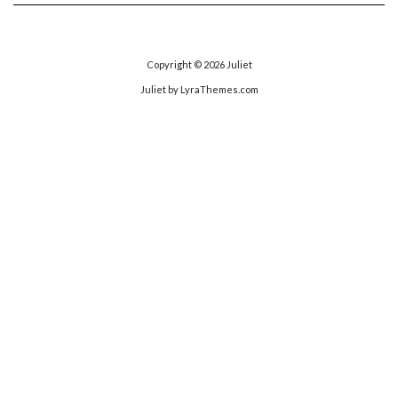
ゴ
リ
ー
Copyright © 2026
Juliet
Juliet
by LyraThemes.com