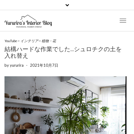
Toggl
Naviga
YouTube
~
インテリア
~
植物・花
結構ハードな作業でした…シュロチクの土を
入れ替え
by
yururira
-
2021年10月7日