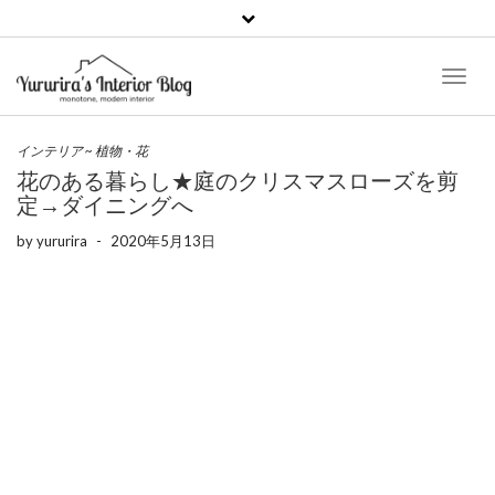
Toggl
Naviga
インテリア
~
植物・花
花のある暮らし★庭のクリスマスローズを剪
定→ダイニングへ
by
yururira
-
2020年5月13日