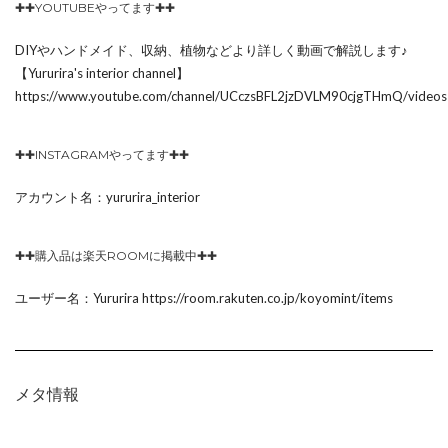
✚✚YOUTUBEやってます✚✚
DIYやハンドメイド、収納、植物などより詳しく動画で解説します♪
【Yururira's interior channel】
https://www.youtube.com/channel/UCczsBFL2jzDVLM90cjgTHmQ/videos
✚✚INSTAGRAMやってます✚✚
アカウント名：yururira_interior
✚✚購入品は楽天ROOMに掲載中✚✚
ユーザー名：Yururira https://room.rakuten.co.jp/koyomint/items
メタ情報