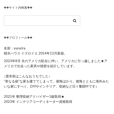
✚✚サイト内検索✚✚
✚✚プロフィール✚✚
名前：yururira
積水ハウス イズロイエ 2014年12月新築。
2023年8月 夫のアメリカ駐在に伴い、アメリカに引っ越しました★ア
メリカで出会った家具や雑貨を紹介しています。
↓渡米前はこんなおうちでした↓
“単なる箱“な家を建ててしまって、後悔ばかり。後悔とともに海外みた
いな家にすべく、DIYやインテリア、収納など日々奮闘中です♪
2021年 整理収納アドバイザー1級取得★
2023年 インテリアコーディネーター資格取得