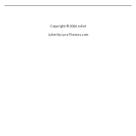
ゴ
リ
ー
Copyright © 2026
Juliet
Juliet
by LyraThemes.com