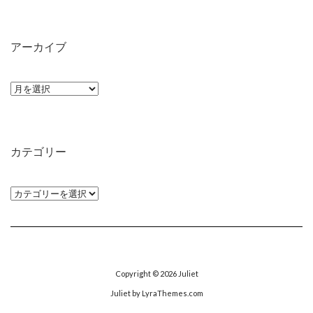
アーカイブ
ア
ー
カ
イ
カテゴリー
ブ
カ
テ
ゴ
リ
ー
Copyright © 2026
Juliet
Juliet
by LyraThemes.com