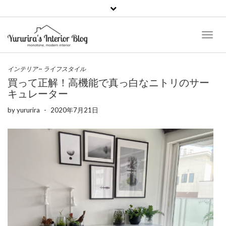
Toggl
Naviga
インテリア
~
ライフスタイル
買って正解！高機能で真っ白なニトリのサー
キュレーター
by
yururira
-
2020年7月21日