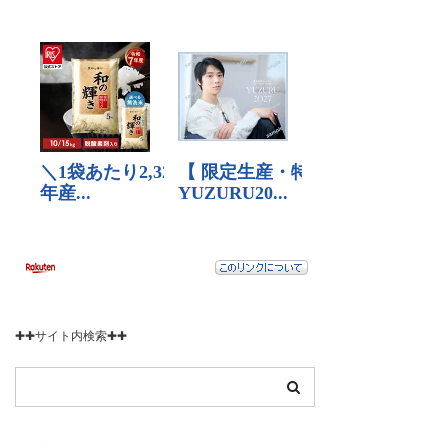
✚✚サイト内検索✚✚