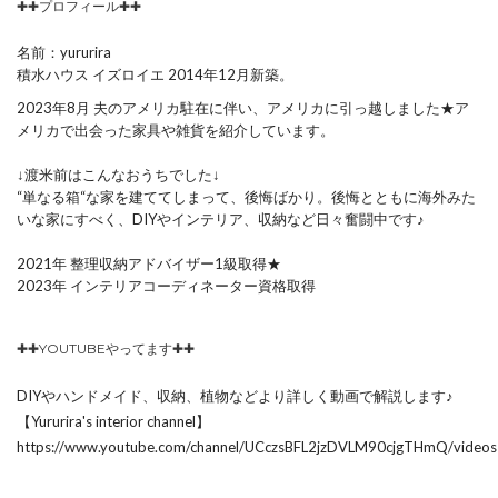
✚✚プロフィール✚✚
名前：yururira
積水ハウス イズロイエ 2014年12月新築。
2023年8月 夫のアメリカ駐在に伴い、アメリカに引っ越しました★ア
メリカで出会った家具や雑貨を紹介しています。
↓渡米前はこんなおうちでした↓
“単なる箱“な家を建ててしまって、後悔ばかり。後悔とともに海外みた
いな家にすべく、DIYやインテリア、収納など日々奮闘中です♪
2021年 整理収納アドバイザー1級取得★
2023年 インテリアコーディネーター資格取得
✚✚YOUTUBEやってます✚✚
DIYやハンドメイド、収納、植物などより詳しく動画で解説します♪
【Yururira's interior channel】
https://www.youtube.com/channel/UCczsBFL2jzDVLM90cjgTHmQ/videos