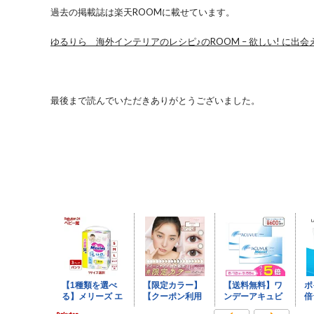
過去の掲載誌は楽天ROOMに載せています。
ゆるりら 海外インテリアのレシピ♪のROOM – 欲しい! に出会える。 (r
最後まで読んでいただきありがとうございました。