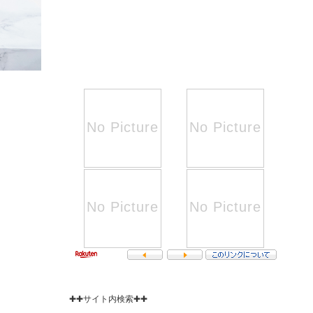
✚✚サイト内検索✚✚