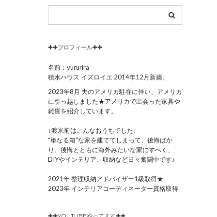
✚✚プロフィール✚✚
名前：yururira
積水ハウス イズロイエ 2014年12月新築。
2023年8月 夫のアメリカ駐在に伴い、アメリカ
に引っ越しました★アメリカで出会った家具や
雑貨を紹介しています。
↓渡米前はこんなおうちでした↓
“単なる箱“な家を建ててしまって、後悔ばか
り。後悔とともに海外みたいな家にすべく、
DIYやインテリア、収納など日々奮闘中です♪
2021年 整理収納アドバイザー1級取得★
2023年 インテリアコーディネーター資格取得
✚✚YOUTUBEやってます✚✚