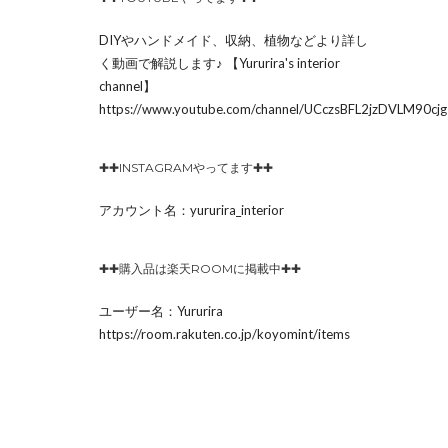
DIYやハンドメイド、収納、植物などより詳し
く動画で解説します♪ 【Yururira's interior
channel】
https://www.youtube.com/channel/UCczsBFL2jzDVLM90c
✚✚INSTAGRAMやってます✚✚
アカウント名：yururira_interior
✚✚購入品は楽天ROOMに掲載中✚✚
ユーザー名：Yururira
https://room.rakuten.co.jp/koyomint/items