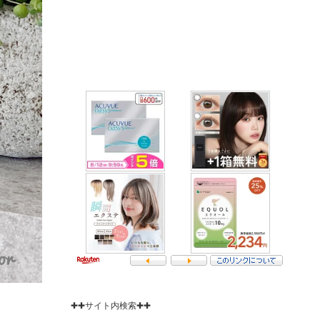
✚✚サイト内検索✚✚