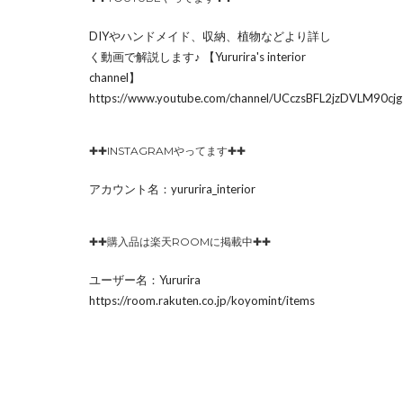
DIYやハンドメイド、収納、植物などより詳し
く動画で解説します♪ 【Yururira's interior
channel】
https://www.youtube.com/channel/UCczsBFL2jzDVLM90c
✚✚INSTAGRAMやってます✚✚
アカウント名：yururira_interior
✚✚購入品は楽天ROOMに掲載中✚✚
ユーザー名：Yururira
https://room.rakuten.co.jp/koyomint/items