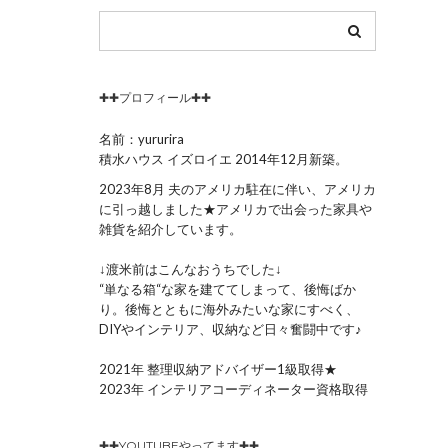
✚✚プロフィール✚✚
名前：yururira
積水ハウス イズロイエ 2014年12月新築。
2023年8月 夫のアメリカ駐在に伴い、アメリカ
に引っ越しました★アメリカで出会った家具や
雑貨を紹介しています。
↓渡米前はこんなおうちでした↓
“単なる箱“な家を建ててしまって、後悔ばか
り。後悔とともに海外みたいな家にすべく、
DIYやインテリア、収納など日々奮闘中です♪
2021年 整理収納アドバイザー1級取得★
2023年 インテリアコーディネーター資格取得
✚✚YOUTUBEやってます✚✚