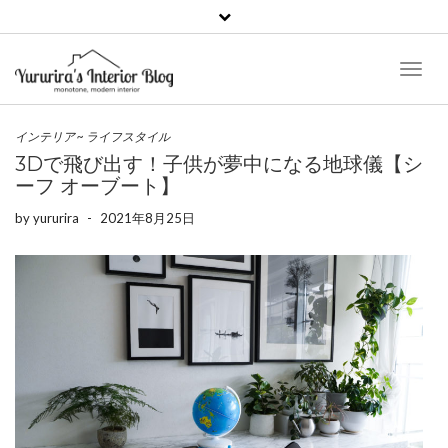
Toggl
Naviga
インテリア
~
ライフスタイル
3Dで飛び出す！子供が夢中になる地球儀【シ
ーフ オーブート】
by
yururira
-
2021年8月25日