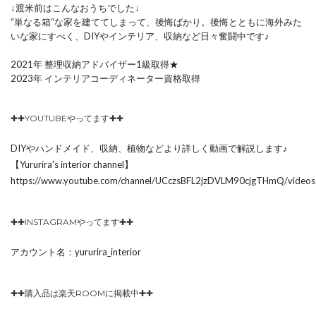
↓渡米前はこんなおうちでした↓
“単なる箱“な家を建ててしまって、後悔ばかり。後悔とともに海外みた
いな家にすべく、DIYやインテリア、収納など日々奮闘中です♪
2021年 整理収納アドバイザー1級取得★
2023年 インテリアコーディネーター資格取得
✚✚YOUTUBEやってます✚✚
DIYやハンドメイド、収納、植物などより詳しく動画で解説します♪
【Yururira's interior channel】
https://www.youtube.com/channel/UCczsBFL2jzDVLM90cjgTHmQ/videos
✚✚INSTAGRAMやってます✚✚
アカウント名：yururira_interior
✚✚購入品は楽天ROOMに掲載中✚✚