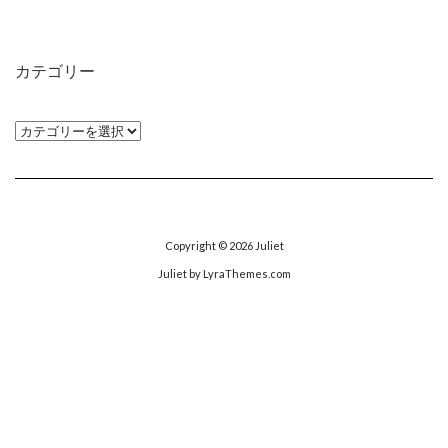
ー
カ
イ
カテゴリー
ブ
カ
テ
ゴ
リ
ー
Copyright © 2026
Juliet
Juliet
by LyraThemes.com