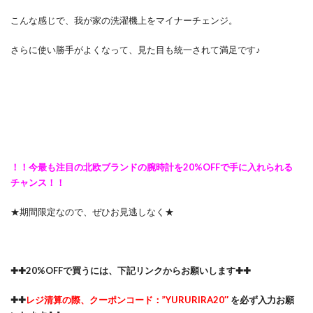
こんな感じで、我が家の洗濯機上をマイナーチェンジ。
さらに使い勝手がよくなって、見た目も統一されて満足です♪
！！今最も注目の北欧ブランドの腕時計を20%OFFで手に入れられる
チャンス！！
★期間限定なので、ぜひお見逃しなく★
✚✚20%OFFで買うには、下記リンクからお願いします✚✚
✚✚
レジ清算の際、クーポンコード：”YURURIRA20″
を必ず入力お願