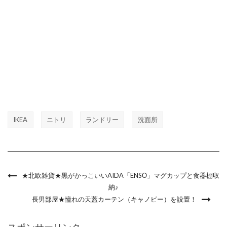
IKEA
ニトリ
ランドリー
洗面所
★北欧雑貨★黒がかっこいいAIDA「ENSŌ」マグカップと食器棚収
納♪
長男部屋★憧れの天蓋カーテン（キャノピー）を設置！