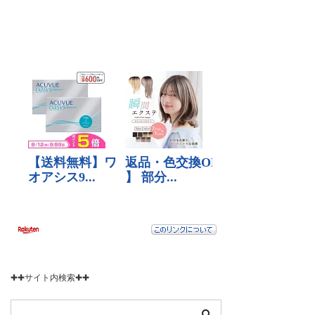
✚✚サイト内検索✚✚