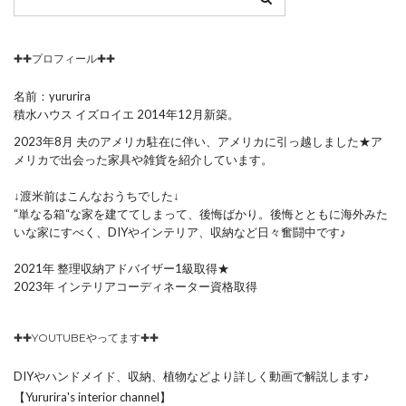
✚✚プロフィール✚✚
名前：yururira
積水ハウス イズロイエ 2014年12月新築。
2023年8月 夫のアメリカ駐在に伴い、アメリカに引っ越しました★ア
メリカで出会った家具や雑貨を紹介しています。
↓渡米前はこんなおうちでした↓
“単なる箱“な家を建ててしまって、後悔ばかり。後悔とともに海外みた
いな家にすべく、DIYやインテリア、収納など日々奮闘中です♪
2021年 整理収納アドバイザー1級取得★
2023年 インテリアコーディネーター資格取得
✚✚YOUTUBEやってます✚✚
DIYやハンドメイド、収納、植物などより詳しく動画で解説します♪
【Yururira's interior channel】