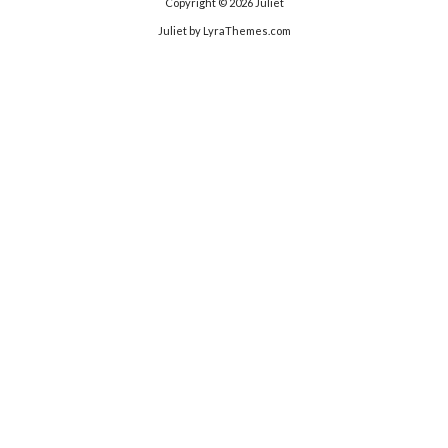
Copyright © 2026
Juliet
Juliet
by LyraThemes.com