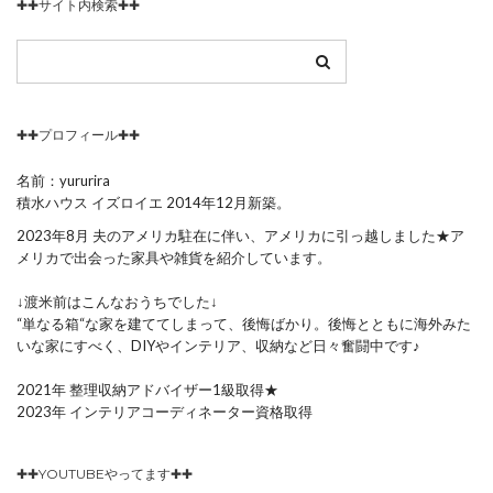
✚✚サイト内検索✚✚
✚✚プロフィール✚✚
名前：yururira
積水ハウス イズロイエ 2014年12月新築。
2023年8月 夫のアメリカ駐在に伴い、アメリカに引っ越しました★ア
メリカで出会った家具や雑貨を紹介しています。
↓渡米前はこんなおうちでした↓
“単なる箱“な家を建ててしまって、後悔ばかり。後悔とともに海外みた
いな家にすべく、DIYやインテリア、収納など日々奮闘中です♪
2021年 整理収納アドバイザー1級取得★
2023年 インテリアコーディネーター資格取得
✚✚YOUTUBEやってます✚✚