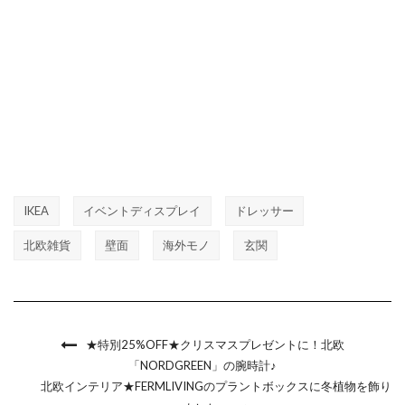
IKEA
イベントディスプレイ
ドレッサー
北欧雑貨
壁面
海外モノ
玄関
★特別25%OFF★クリスマスプレゼントに！北欧
「NORDGREEN」の腕時計♪
北欧インテリア★FERMLIVINGのプラントボックスに冬植物を飾り