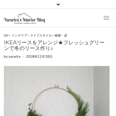
Toggl
Naviga
DIY
~
インテリア
~
ライフスタイル
~
植物・花
IKEAリースをアレンジ★フレッシュグリー
ンで冬のリース作り♪
by
yururira
-
2018年12月18日