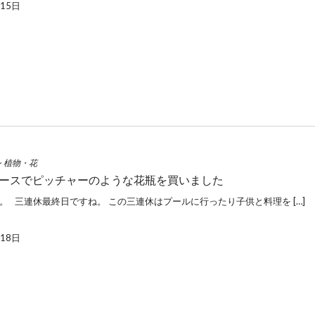
月15日
~
植物・花
ースでピッチャーのような花瓶を買いました
。 三連休最終日ですね。 この三連休はプールに行ったり子供と料理を […]
月18日