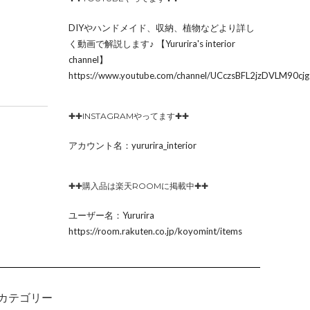
DIYやハンドメイド、収納、植物などより詳し
く動画で解説します♪ 【Yururira's interior
channel】
https://www.youtube.com/channel/UCczsBFL2jzDVLM90c
✚✚INSTAGRAMやってます✚✚
アカウント名：yururira_interior
✚✚購入品は楽天ROOMに掲載中✚✚
ユーザー名：Yururira
https://room.rakuten.co.jp/koyomint/items
カテゴリー