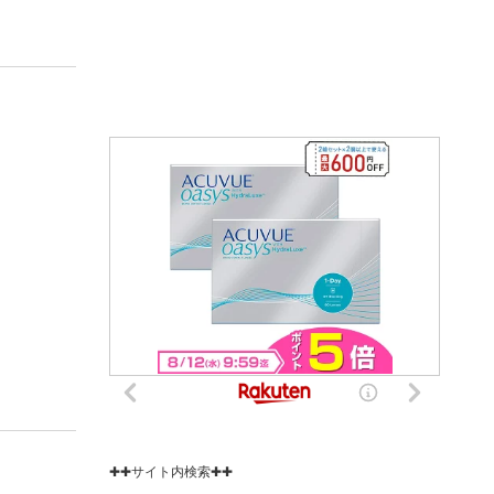
✚✚サイト内検索✚✚