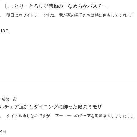
・しっとり・とろり♡感動の「なめらかバスチー」
。 明日はホワイトデーですね。 我が家の男子たちは特に何もしてくれ […]
月13日
~
植物・花
ルチェア追加とダイニングに飾った庭のミモザ
。 タイトル通りなのですが、 アーコールのチェアを追加購入しました […]
月4日