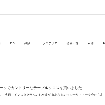
納
DIY
掃除
エクステリア
植物・花
水槽
ークでカントリーなテーブルクロスを買いました
。 先日、インスタグラムのお友達が 有名な方のインテリアトーク会に […]