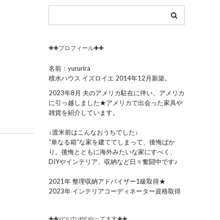
✚✚プロフィール✚✚
名前：yururira
積水ハウス イズロイエ 2014年12月新築。
2023年8月 夫のアメリカ駐在に伴い、アメリカ
に引っ越しました★アメリカで出会った家具や
雑貨を紹介しています。
↓渡米前はこんなおうちでした↓
“単なる箱“な家を建ててしまって、後悔ばか
り。後悔とともに海外みたいな家にすべく、
DIYやインテリア、収納など日々奮闘中です♪
2021年 整理収納アドバイザー1級取得★
2023年 インテリアコーディネーター資格取得
✚✚YOUTUBEやってます✚✚