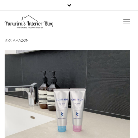
Toggl
Naviga
タグ:
AMAZON