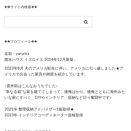
✚✚サイト内検索✚✚
✚✚プロフィール✚✚
名前：yururira
積水ハウス イズロイエ 2014年12月新築。
2023年8月 夫のアメリカ駐在に伴い、アメリカに引っ越しました★ア
メリカで出会った家具や雑貨を紹介しています。
↓渡米前はこんなおうちでした↓
“単なる箱“な家を建ててしまって、後悔ばかり。後悔とともに海外みた
いな家にすべく、DIYやインテリア、収納など日々奮闘中です♪
2021年 整理収納アドバイザー1級取得★
2023年 インテリアコーディネーター資格取得