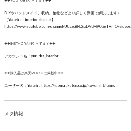
✚✚YOUTUBEやってます✚✚
DIYやハンドメイド、収納、植物などより詳しく動画で解説します♪
【Yururira's interior channel】
https://www.youtube.com/channel/UCczsBFL2jzDVLM90cjgTHmQ/videos
✚✚INSTAGRAMやってます✚✚
アカウント名：yururira_interior
✚✚購入品は楽天ROOMに掲載中✚✚
ユーザー名：Yururira https://room.rakuten.co.jp/koyomint/items
メタ情報