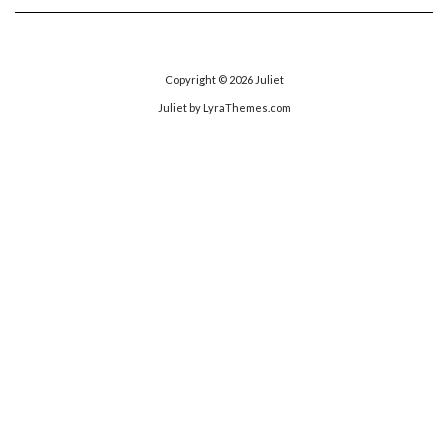
ゴ
リ
ー
Copyright © 2026
Juliet
Juliet
by LyraThemes.com